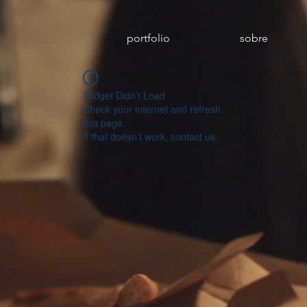
portfolio
sobre
Widget Didn’t Load
Check your internet and refresh
this page.
If that doesn’t work, contact us.