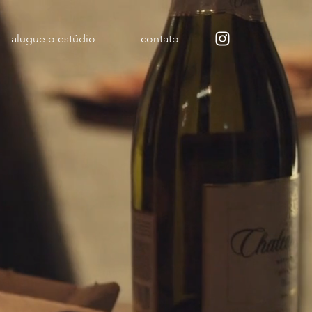
alugue o estúdio
contato