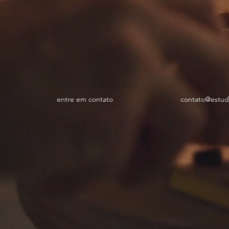
e
ntre em contato
contato@estud